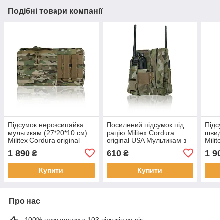
Подібні товари компанії
Підсумок нерозсипайка
Посилений підсумок під
Підс
мультикам (27*20*10 см)
рацію Militex Cordura
шви
Militex Cordura original
original USA Мультикам з
Milit
USA
NIR-просоченням
USA
1 890
610
1 9
₴
₴
Купити
Купити
Про нас
100% позитивних з 103 відгуків за рік