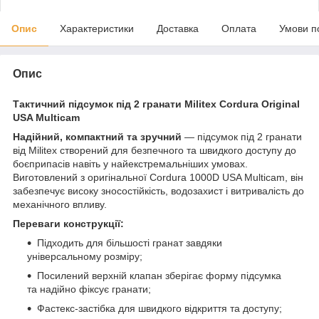
Опис
Характеристики
Доставка
Оплата
Умови п
Опис
Тактичний підсумок під 2 гранати Militex Cordura Original
USA Multicam
Надійний, компактний та зручний
— підсумок під 2 гранати
від Militex створений для безпечного та швидкого доступу до
боєприпасів навіть у найекстремальніших умовах.
Виготовлений з оригінальної Cordura 1000D USA Multicam, він
забезпечує високу зносостійкість, водозахист і витривалість до
механічного впливу.
Переваги конструкції:
Підходить для більшості гранат завдяки
універсальному розміру;
Посилений верхній клапан зберігає форму підсумка
та надійно фіксує гранати;
Фастекс-застібка для швидкого відкриття та доступу;