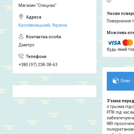
Магазин "Спецназ"
повернення 
Кропивницький, Україна
Дмитро
будь-який то
+380 (97) 238-38-63
Опис
З'ємна перед
з трьома підс
РПК під час 
забезпечуючи
NIR-просочен
поліуретанове