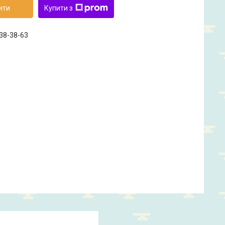
ити
Купити з
238-38-63