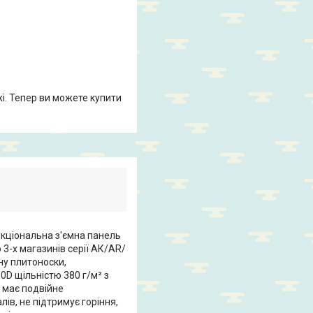
жі. Тепер ви можете купити
нкціональна з'ємна панель
 3-х магазинів серії АК/AR/
ну плитоноски,
D щільністю 380 г/м² з
 має подвійне
ів, не підтримує горіння,