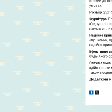
стійкий до ст
умовах.
Розмір
: 25х1
Фурнітура
: П
з'єднувальни
панель з пли
Надійне кріп
«вушками», що
надійно приш
Ефективне в
будь-якого б
Оптимальна 
здійснювати м
також посилен
Додаткові м