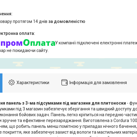
товару протягом 14 днів
за домовленістю
У компанії підключені електронні плате
вар не покидаючи сайту.
Характеристики
Інформація для замовлення
ня панель з 3-ма підсумками під магазини для плитоноски
- фу
умками під 3 магазин забезпечує зберігання та швидкий доступу до
виконання бойових задач. Панель легко кріпиться на передню части
 зручне та ефективне перезаряджання. Виготовлена з Cordura 1000
ням, що робить панель менш помітною у приладах нічного бачення,
 покриття, яке забезпечує захист від вологи та мастильних матеріал