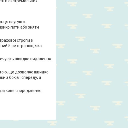
сті в екстремальних
ільця слугують
рикріпити або зняти
трахової стропи з
ний 5 см стропою, яка
езпечують швидке видалення
итою, що дозволяє швидко
и з боків і спереду, а
додаткове спорядження.