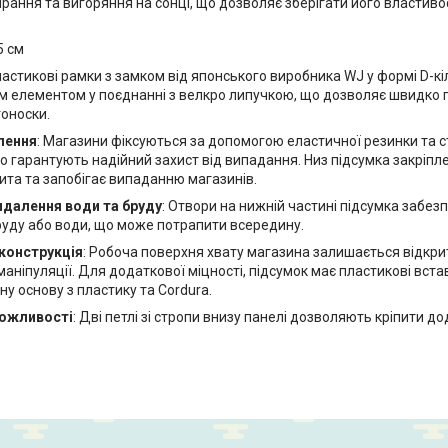
ирання та вигоряння на сонці, що дозволяє зберігати його властиво
5 см
ластикові рамки з замком від японського виробника WJ у формі D-к
м елементом у поєднанні з велкро липучкою, що дозволяє швидко п
тоноски.
лення
: Магазини фіксуються за допомогою еластичної резинки та с
 гарантують надійний захист від випадання. Низ підсумка закріпле
ита та запобігає випаданню магазинів.
идалення води та бруду
: Отвори на нижній частині підсумка заб
руду або води, що може потрапити всередину.
конструкція
: Робоча поверхня хвату магазина залишається відкр
аніпуляції. Для додаткової міцності, підсумок має пластикові вставк
у основу з пластику та Cordura.
ожливості
: Дві петлі зі стропи внизу панелі дозволяють кріпити 