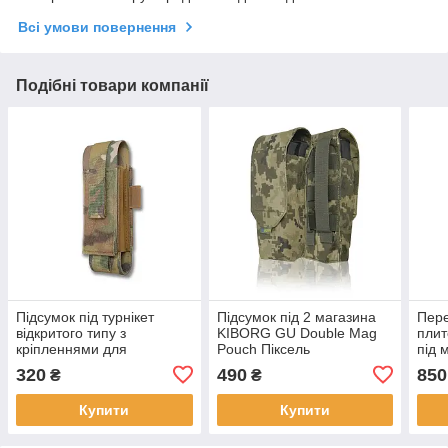
Всі умови повернення
Подібні товари компанії
Підсумок під турнікет
Підсумок під 2 магазина
Пере
відкритого типу з
KIBORG GU Double Mag
плит
кріпленнями для
Pouch Піксель
під 
тактичних ножиць та
320
490
850
₴
₴
маркера мультикам
Купити
Купити