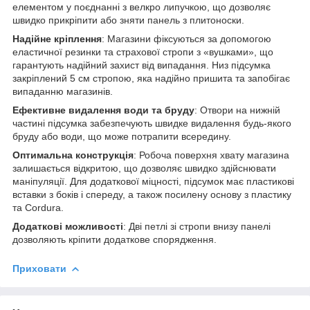
елементом у поєднанні з велкро липучкою, що дозволяє
швидко прикріпити або зняти панель з плитоноски.
Надійне кріплення
: Магазини фіксуються за допомогою
еластичної резинки та страхової стропи з «вушками», що
гарантують надійний захист від випадання. Низ підсумка
закріплений 5 см стропою, яка надійно пришита та запобігає
випаданню магазинів.
Ефективне видалення води та бруду
: Отвори на нижній
частині підсумка забезпечують швидке видалення будь-якого
бруду або води, що може потрапити всередину.
Оптимальна конструкція
: Робоча поверхня хвату магазина
залишається відкритою, що дозволяє швидко здійснювати
маніпуляції. Для додаткової міцності, підсумок має пластикові
вставки з боків і спереду, а також посилену основу з пластику
та Cordura.
Додаткові можливості
: Дві петлі зі стропи внизу панелі
дозволяють кріпити додаткове спорядження.
Приховати