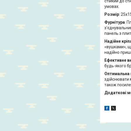
стійкий до ст
умовах.
Розмір
: 25х1
Фурнітура
: П
з'єднувальни
панель з пли
Надійне кріп
«вушками», що
надійно приш
Ефективне в
будь-якого б
Оптимальна 
здійснювати м
також посилен
Додаткові м