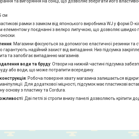
ирання та вигоряння на сонці, що дозволяє зберігати його властиво
5 см
ластикові рамки з замком від японського виробника WJ у формі D-к
м елементом у поєднанні з велкро липучкою, що дозволяє швидко п
тоноски.
лення
: Магазини фіксуються за допомогою еластичної резинки та с
 гарантують надійний захист від випадання. Низ підсумка закріпле
ита та запобігає випаданню магазинів.
идалення води та бруду
: Отвори на нижній частині підсумка заб
руду або води, що може потрапити всередину.
конструкція
: Робоча поверхня хвату магазина залишається відкр
аніпуляції. Для додаткової міцності, підсумок має пластикові вставк
у основу з пластику та Cordura.
ожливості
: Дві петлі зі стропи внизу панелі дозволяють кріпити 