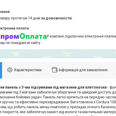
товару протягом 14 днів
за домовленістю
У компанії підключені електронні плате
вар не покидаючи сайту.
Характеристики
Інформація для замовлення
ня панель з 3-ма підсумками під магазини для плитоноски
- фу
умками під 3 магазин забезпечує зберігання та швидкий доступу до
виконання бойових задач. Панель легко кріпиться на передню части
 зручне та ефективне перезаряджання. Виготовлена з Cordura 1000
ням, що робить панель менш помітною у приладах нічного бачення,
 покриття, яке забезпечує захист від вологи та мастильних матеріал