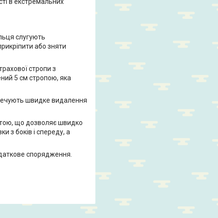
сті в екстремальних
ільця слугують
рикріпити або зняти
трахової стропи з
ний 5 см стропою, яка
езпечують швидке видалення
итою, що дозволяє швидко
и з боків і спереду, а
додаткове спорядження.