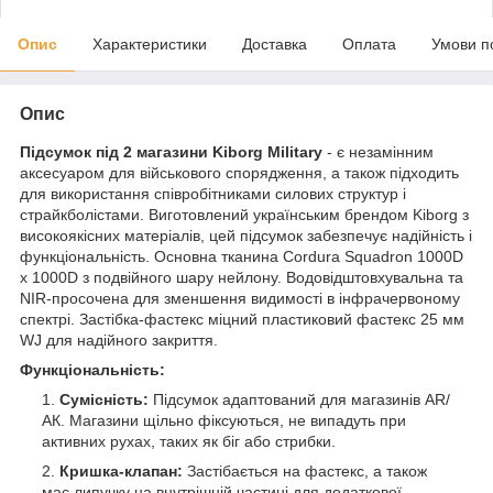
Опис
Характеристики
Доставка
Оплата
Умови п
Опис
Підсумок під 2 магазини Kiborg Military
- є незамінним
аксесуаром для військового спорядження, а також підходить
для використання співробітниками силових структур і
страйкболістами. Виготовлений українським брендом Kiborg з
високоякісних матеріалів, цей підсумок забезпечує надійність і
функціональність. Основна тканина Cordura Squadron 1000D
x 1000D з подвійного шару нейлону. Водовідштовхувальна та
NIR-просочена для зменшення видимості в інфрачервоному
спектрі. Застібка-фастекс міцний пластиковий фастекс 25 мм
WJ для надійного закриття.
Функціональність:
Сумісність:
Підсумок адаптований для магазинів AR/
АК. Магазини щільно фіксуються, не випадуть при
активних рухах, таких як біг або стрибки.
Кришка-клапан:
Застібається на фастекс, а також
має липучку на внутрішній частині для додаткової