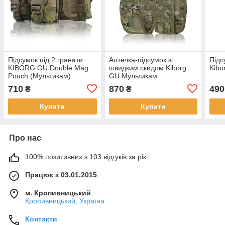
Підсумок під 2 гранати
Аптечка-підсумок зі
Підс
KIBORG GU Double Mag
швидким скидом Kiborg
Kibo
Pouch (Мультикам)
GU Мультикам
710
870
490
₴
₴
Купити
Купити
Про нас
100% позитивних з 103 відгуків за рік
Працює з 03.01.2015
м. Кропивницький
Кропивницький, Україна
Контакти