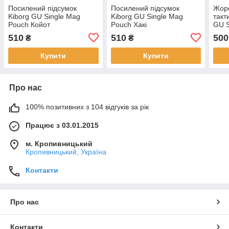
Посилений підсумок
Посилений підсумок
Жор
Kiborg GU Single Mag
Kiborg GU Single Mag
такт
Pouch Койот
Pouch Хакі
GU S
Mult
510
510
500
₴
₴
Купити
Купити
Про нас
100% позитивних з 104 відгуків за рік
Працює з 03.01.2015
м. Кропивницький
Кропивницький, Україна
Контакти
Про нас
Контакти