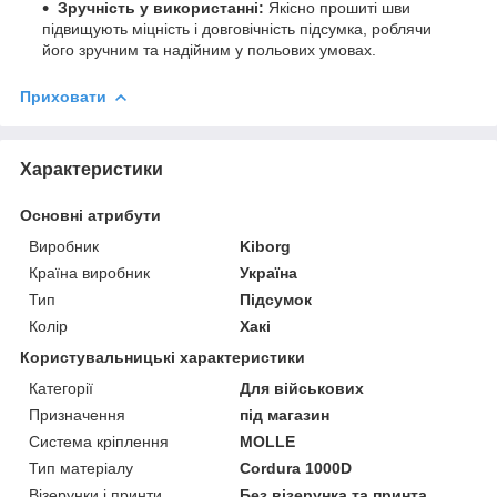
Зручність у використанні:
Якісно прошиті шви
підвищують міцність і довговічність підсумка, роблячи
його зручним та надійним у польових умовах.
Приховати
Характеристики
Основні атрибути
Виробник
Kiborg
Країна виробник
Україна
Тип
Підсумок
Колір
Хакі
Користувальницькі характеристики
Категорії
Для військових
Призначення
під магазин
Система кріплення
MOLLE
Тип матеріалу
Cordura 1000D
Візерунки і принти
Без візерунка та принта