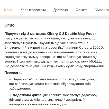
Опис
Характеристики
Доставка
Оплата
Умови п
Опис
Підсумок під 2 магазина Kiborg GU Double Mag Pouch
-
підсумок дозволяє носити як один, так і два магазини, що
забезпечує гнучкість і зручність під час використання.
Виготовлений з міцної та зносостійкої тканини Cordura 1000D,
тканина стійка до механічнинх пошкоджень і стираня, має
водовідштовхувальну поверхню, що забезпечує захист від
вологи. Підсумок підходть для кріплення до системи MOLLE,
що дозволяє фіксувати на будь-якому сумісному спорядженні.
Переваги:
Надійність:
Липучка надійно пришита до підсумка,
що забезпечує захист магазинів від випадання або
забруднення.
Додаткова фіксація:
Резинка забезпечує додаткову
фіксацію магазинів, що виключає ймовірність їх
випадання навіть при активному русі.