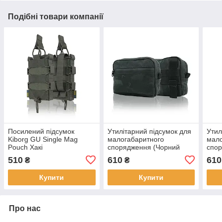
Подібні товари компанії
Посилений підсумок
Утилітарний підсумок для
Утил
Kiborg GU Single Mag
малогабаритного
мало
Pouch Хакі
спорядження (Чорний
спор
мультикам)
510
610
610
₴
₴
Купити
Купити
Про нас