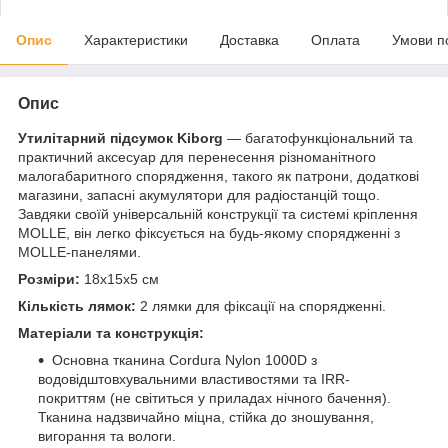
Опис
Характеристики
Доставка
Оплата
Умови п
Опис
Утилітарний підсумок Kiborg
— багатофункціональний та
практичний аксесуар для перенесення різноманітного
малогабаритного спорядження, такого як патрони, додаткові
магазини, запасні акумулятори для радіостанцій тощо.
Завдяки своїй універсальній конструкції та системі кріплення
MOLLE, він легко фіксується на будь-якому спорядженні з
MOLLE-панелями.
Розміри:
18х15х5 см
Кількість лямок:
2 лямки для фіксації на спорядженні.
Матеріали та конструкція:
Основна тканина Cordura Nylon 1000D з
водовідштовхувальними властивостями та IRR-
покриттям (не світиться у приладах нічного бачення).
Тканина надзвичайно міцна, стійка до зношування,
вигорання та вологи.