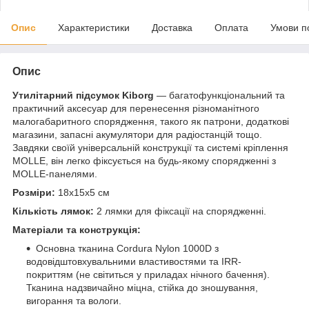
Опис
Характеристики
Доставка
Оплата
Умови п
Опис
Утилітарний підсумок Kiborg
— багатофункціональний та
практичний аксесуар для перенесення різноманітного
малогабаритного спорядження, такого як патрони, додаткові
магазини, запасні акумулятори для радіостанцій тощо.
Завдяки своїй універсальній конструкції та системі кріплення
MOLLE, він легко фіксується на будь-якому спорядженні з
MOLLE-панелями.
Розміри:
18х15х5 см
Кількість лямок:
2 лямки для фіксації на спорядженні.
Матеріали та конструкція:
Основна тканина Cordura Nylon 1000D з
водовідштовхувальними властивостями та IRR-
покриттям (не світиться у приладах нічного бачення).
Тканина надзвичайно міцна, стійка до зношування,
вигорання та вологи.