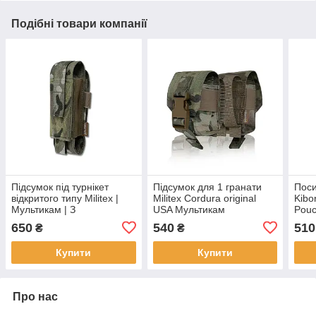
Подібні товари компанії
Підсумок під турнікет
Підсумок для 1 гранати
Поси
відкритого типу Militex |
Militex Cordura original
Kibo
Мультикам | З
USA Мультикам
Pouc
кріпленнями для ножиць і
650
540
510
₴
₴
маркера
Купити
Купити
Про нас