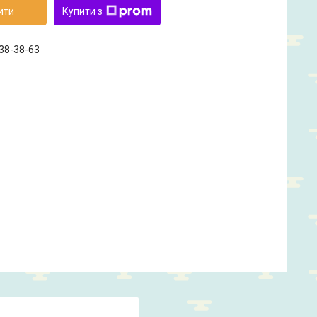
ити
Купити з
238-38-63