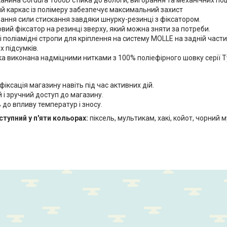
й каркас із полімеру забезпечує максимальний захист
ання сили стискання завдяки шнурку-резинці з фіксатором.
вий фіксатор на резинці зверху, який можна зняти за потреби.
 поліамідні стропи для кріплення на систему MOLLE на задній части
 підсумків.
а виконана надміцними нитками з 100% поліефірного шовку серії T
фіксація магазину навіть під час активних дій.
і зручний доступ до магазину.
ь до впливу температур і зносу.
тупний у п'яти кольорах:
піксель, мультикам, хакі, койот, чорний 