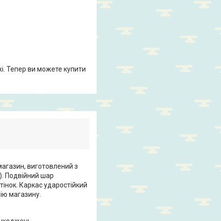
жі. Тепер ви можете купити
магазин, виготовлений з
). Подвійний шар
інок. Каркас ударостійкий
цію магазину.
ошкоджень.