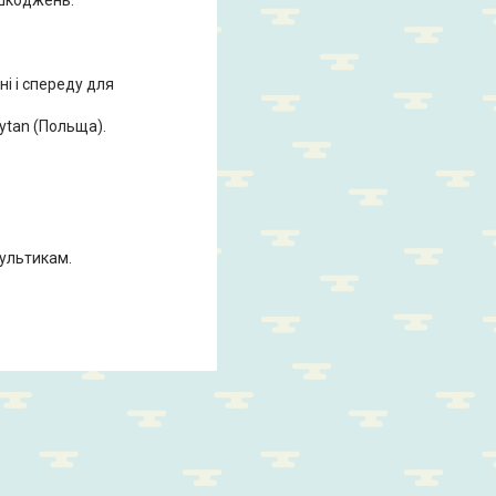
ні і спереду для
ytan (Польща).
мультикам.