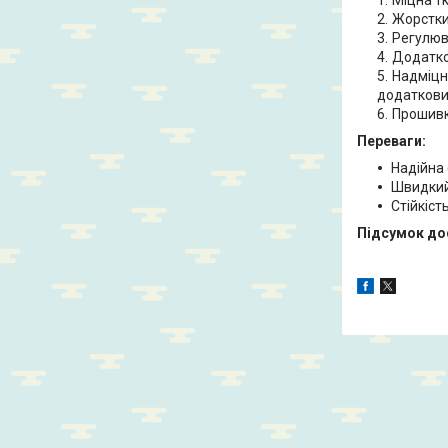
Жорстки
Регулюв
Додатко
Надміцні
додаткових
Прошивк
Переваги:
Надійна 
Швидкий 
Стійкіст
Підсумок дос