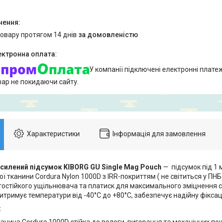
товару протягом 14 днів
за домовленістю
У компанії підключені електронні плате
вар не покидаючи сайту.
Характеристики
Інформація для замовлення
силений підсумок KIBORG GU Single Mag Pouch
— підсумок під 1 
ї тканини Cordura Nylon 1000D з IRR-покриттям ( не світиться у ПНБ
гостійкого ущільнювача та платиск для максимального зміцнення ст
итримує температури від -40°C до +80°C, забезпечує надійну фікса
:
канина Cordura 1000D стійка до вологи, вигорання та механічних п