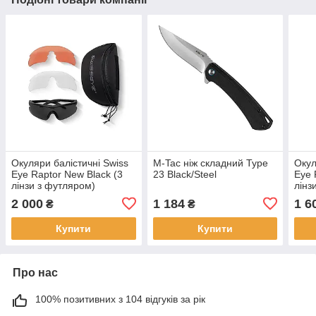
Окуляри балістичні Swiss
M-Tac ніж складний Type
Окул
Eye Raptor New Black (3
23 Black/Steel
Eye 
лінзи з футляром)
лінз
2 000
1 184
1 6
₴
₴
Купити
Купити
Про нас
100% позитивних з 104 відгуків за рік