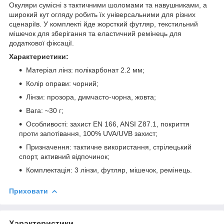
Окуляри сумісні з тактичними шоломами та навушниками, а
широкий кут огляду робить їх універсальними для різних
сценаріїв. У комплекті йде жорсткий футляр, текстильний
мішечок для зберігання та еластичний ремінець для
додаткової фіксації.
Характеристики:
Матеріал лінз: полікарбонат 2.2 мм;
Колір оправи: чорний;
Лінзи: прозора, димчасто-чорна, жовта;
Вага: ~30 г;
Особливості: захист EN 166, ANSI Z87.1, покриття
проти запотівання, 100% UVA/UVB захист;
Призначення: тактичне використання, стрілецький
спорт, активний відпочинок;
Комплектація: 3 лінзи, футляр, мішечок, ремінець.
Приховати
Характеристики