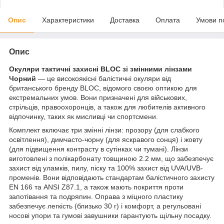
Опис
Характеристики
Доставка
Оплата
Умови п
Опис
Окуляри тактичні захисні BLOC зі змінними лінзами
Чорний
— це високоякісні балістичні окуляри від
британського бренду BLOC, відомого своєю оптикою для
екстремальних умов. Вони призначені для військових,
стрільців, правоохоронців, а також для любителів активного
відпочинку, таких як мисливці чи спортсмени.
Комплект включає три змінні лінзи: прозору (для слабкого
освітлення), димчасто-чорну (для яскравого сонця) і жовту
(для підвищення контрасту в сутінках чи тумані). Лінзи
виготовлені з полікарбонату товщиною 2.2 мм, що забезпечує
захист від уламків, пилу, піску та 100% захист від UVA/UVB-
променів. Вони відповідають стандартам балістичного захисту
EN 166 та ANSI Z87.1, а також мають покриття проти
запотівання та подряпин. Оправа з міцного пластику
забезпечує легкість (близько 30 г) і комфорт, а регульовані
носові упори та гумові завушники гарантують щільну посадку.