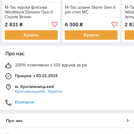
M-Tac куртка флісова
M-Tac штани Sturm Gen.II
M-Ta
Windblock Division Gen.II
ріп-стоп MC
Wind
Coyote Brown
Army
2 831
6 300
2 8
₴
₴
Купити
Купити
Про нас
100% позитивних з 103 відгуків за рік
Працює з 03.01.2015
м. Кропивницький
Кропивницький, Україна
Контакти
Про нас