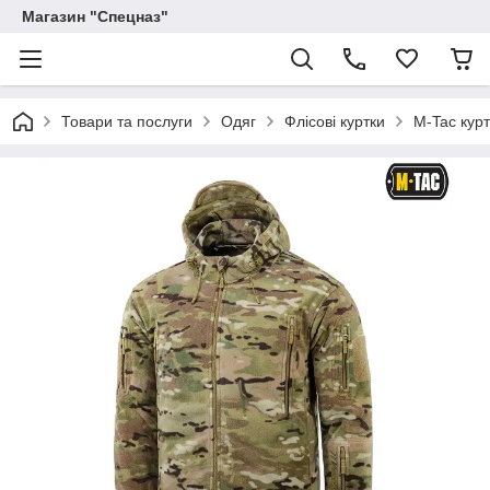
Магазин "Спецназ"
Товари та послуги
Одяг
Флісові куртки
M-Tac курт