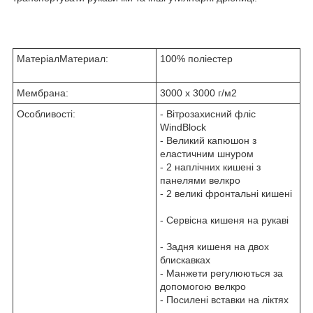
МатеріалМатериал:
100% поліестер
Мембрана:
3000 х 3000 г/м2
Особливості:
- Вітрозахисний фліс
WindBlock
- Великий капюшон з
еластичним шнуром
- 2 наплічних кишені з
панелями велкро
- 2 великі фронтальні кишені
- Сервісна кишеня на рукаві
- Задня кишеня на двох
блискавках
- Манжети регулюються за
допомогою велкро
- Посилені вставки на ліктях