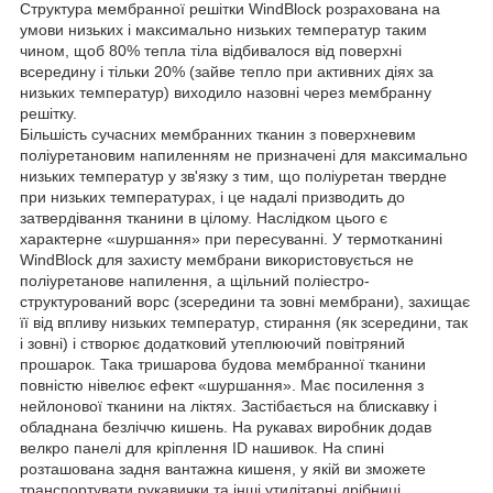
Структура мембранної решітки WindBlock розрахована на
умови низьких і максимально низьких температур таким
чином, щоб 80% тепла тіла відбивалося від поверхні
всередину і тільки 20% (зайве тепло при активних діях за
низьких температур) виходило назовні через мембранну
решітку.
Більшість сучасних мембранних тканин з поверхневим
поліуретановим напиленням не призначені для максимально
низьких температур у зв'язку з тим, що поліуретан твердне
при низьких температурах, і це надалі призводить до
затвердівання тканини в цілому. Наслідком цього є
характерне «шуршання» при пересуванні. У термотканині
WindBlock для захисту мембрани використовується не
поліуретанове напилення, а щільний поліестро-
структурований ворс (зсередини та зовні мембрани), захищає
її від впливу низьких температур, стирання (як зсередини, так
і зовні) і створює додатковий утеплюючий повітряний
прошарок. Така тришарова будова мембранної тканини
повністю нівелює ефект «шуршання». Має посилення з
нейлонової тканини на ліктях. Застібається на блискавку і
обладнана безліччю кишень. На рукавах виробник додав
велкро панелі для кріплення ID нашивок. На спині
розташована задня вантажна кишеня, у якій ви зможете
транспортувати рукавички та інші утилітарні дрібниці.