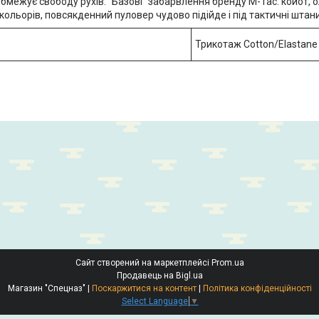
 обмежує свободу рухів. "Базові" забарвлення бренду М-Тас: койот, 
кольорів, повсякденний пуловер чудово підійде і під тактичні штани,
Трикотаж Cotton/Elastane
Сайт створений на маркетплейсі
Prom.ua
Продавець на Bigl.ua
Магазин "Спецназ" |
Поскаржитися на контент
|
Політика конфіденційності
Select Language
▼