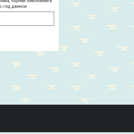
олива, чорний. Виконаний в
 і під джинси.