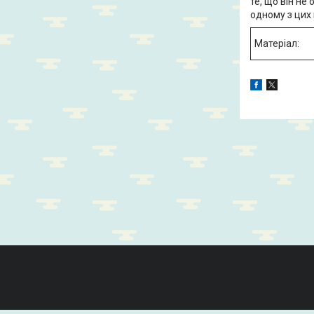
те, що він не
одному з цих 
Матеріал: