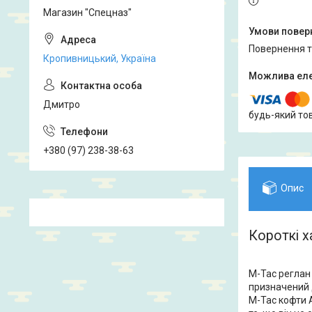
Магазин "Спецназ"
повернення 
Кропивницький, Україна
Дмитро
будь-який то
+380 (97) 238-38-63
Опис
Короткі х
M-Tac реглан 
призначений 
M-Tac кофти 