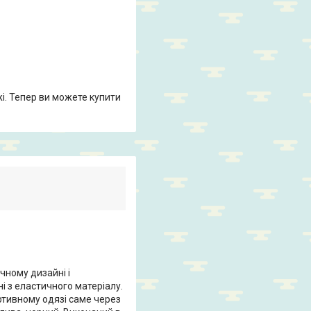
жі. Тепер ви можете купити
чному дизайні і
і з еластичного матеріалу.
ртивному одязі саме через