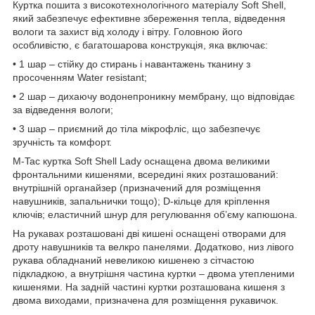
Куртка пошита з високотехнологічного матеріалу Soft Shell,
який забезпечує ефективне збереження тепла, відведення
вологи та захист від холоду і вітру. Головною його
особливістю, є багатошарова конструкція, яка включає:
• 1 шар – стійку до стирань і навантажень тканину з
просоченням Water resistant;
• 2 шар – дихаючу водонепроникну мембрану, що відповідає
за відведення вологи;
• 3 шар – приємний до тіла мікрофліс, що забезпечує
зручність та комфорт.
M-Tac куртка Soft Shell Lady оснащена двома великими
фронтальними кишенями, всередині яких розташований:
внутрішній органайзер (призначений для розміщення
навушників, запальнички тощо); D-кільце для кріплення
ключів; еластичний шнур для регулювання об’єму капюшона.
На рукавах розташовані дві кишені оснащені отворами для
дроту навушників та велкро панелями. Додатково, низ лівого
рукава обладнаний невеликою кишенею з сітчастою
підкладкою, а внутрішня частина куртки – двома утепленими
кишенями. На задній частині куртки розташована кишеня з
двома виходами, призначена для розміщення рукавичок.