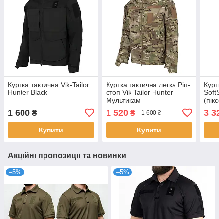
Куртка тактична Vik-Tailor
Куртка тактична легка Ріп-
Курт
Hunter Black
стоп Vik Tailor Hunter
Soft
Мультикам
(пік
1 600
1 520
3 3
₴
₴
1 600 ₴
Купити
Купити
Акційні пропозиції та новинки
–5%
–5%