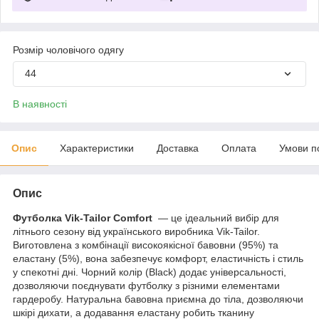
Розмір чоловічого одягу
44
В наявності
Опис
Характеристики
Доставка
Оплата
Умови п
Опис
Футболка Vik-Tailor Comfort
— це ідеальний вибір для
літнього сезону від українського виробника Vik-Tailor.
Виготовлена з комбінації високоякісної бавовни (95%) та
еластану (5%), вона забезпечує комфорт, еластичність і стиль
у спекотні дні. Чорний колір (Black) додає універсальності,
дозволяючи поєднувати футболку з різними елементами
гардеробу. Натуральна бавовна приємна до тіла, дозволяючи
шкірі дихати, а додавання еластану робить тканину