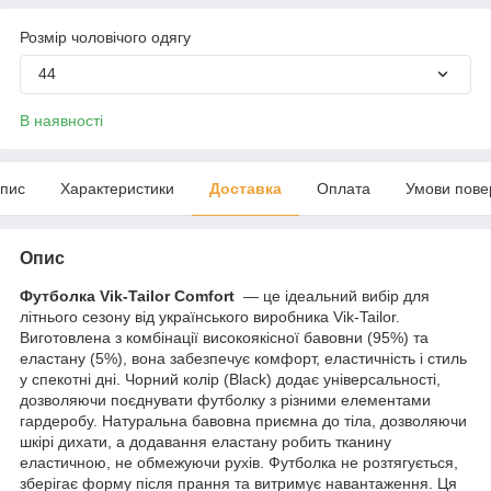
Розмір чоловічого одягу
44
В наявності
пис
Характеристики
Доставка
Оплата
Умови пове
Опис
Футболка Vik-Tailor Comfort
— це ідеальний вибір для
літнього сезону від українського виробника Vik-Tailor.
Виготовлена з комбінації високоякісної бавовни (95%) та
еластану (5%), вона забезпечує комфорт, еластичність і стиль
у спекотні дні. Чорний колір (Black) додає універсальності,
дозволяючи поєднувати футболку з різними елементами
гардеробу. Натуральна бавовна приємна до тіла, дозволяючи
шкірі дихати, а додавання еластану робить тканину
еластичною, не обмежуючи рухів. Футболка не розтягується,
зберігає форму після прання та витримує навантаження. Ця