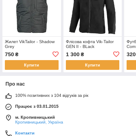
Жилет VikTailor - Shadow
Флісова кофта Vik-Tailor
Футб
Grey
GEN II - BLack
Comf
750
1 300
320
₴
₴
Купити
Купити
Про нас
100% позитивних з 104 відгуків за рік
Працює з 03.01.2015
м. Кропивницький
Кропивницький, Україна
Контакти