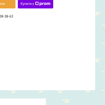
ити
Купити з
238-38-63