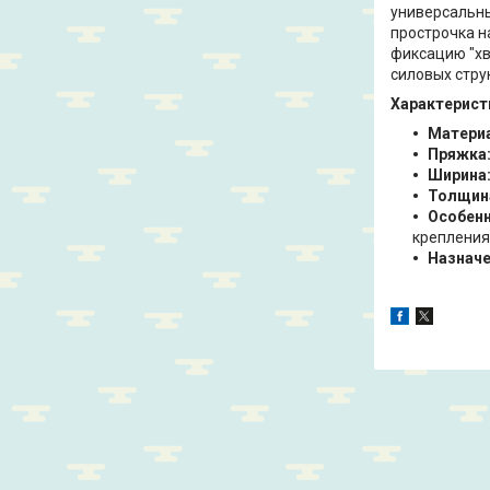
универсальны
прострочка н
фиксацию "хв
силовых стру
Характерист
Матери
Пряжка
Ширина
Толщин
Особенн
крепления
Назначе