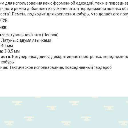
м для использования как с форменной одеждой, так и в повседне
а части ремня добавляет изысканности, а передвижная шлевка о
оста". Ремень подходит для крепления кобуры, что делает его по
ктур.
ики:
ал:
Натуральная кожа (Чепрак)
:
Латунь, с двумя язычками
:
40-мм
а:
3-3,5 мм
ости:
Регулировка длины, декоративная прострочка, передвижна
 кобуры
ние:
Тактическое использование, повседневный гардероб