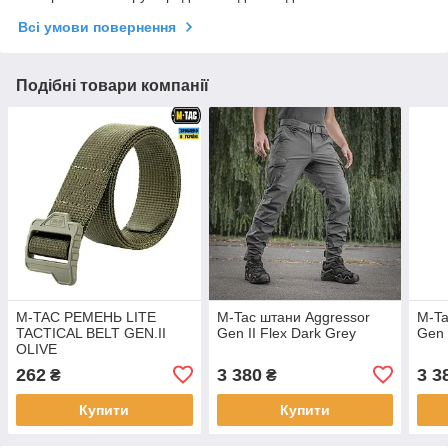
Всі умови повернення
Подібні товари компанії
M-TAC РЕМЕНЬ LITE
M-Tac штани Aggressor
M-Ta
TACTICAL BELT GEN.II
Gen II Flex Dark Grey
Gen 
OLIVE
262
3 380
3 3
₴
₴
Купити
Купити