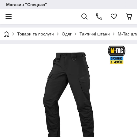
Магазин "Спецназ"
Товари та послуги
Одяг
Тактичні штани
M-Tac шта