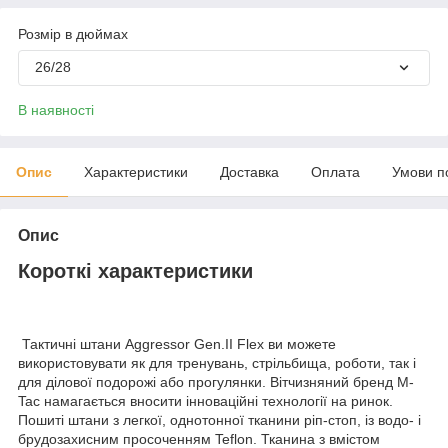
Розмір в дюймах
26/28
В наявності
Опис
Характеристики
Доставка
Оплата
Умови п
Опис
Короткі характеристики
Тактичні штани Aggressor Gen.II Flex ви можете
використовувати як для тренувань, стрільбища, роботи, так і
для ділової подорожі або прогулянки. Вітчизняний бренд M-
Tac намагається вносити інноваційні технології на ринок.
Пошиті штани з легкої, однотонної тканини ріп-стоп, із водо- і
брудозахисним просоченням Teflon. Тканина з вмістом