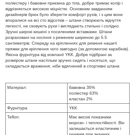
поліестеру і бавовни приємна до тіла, добре тримає колір і
відрізняється високою міцністю. Основним завданням
дизайнерів брюк було зберегти комфорт рухів, і з цим вони
впоралися на всі сто відсотків – штани створюють відчуття
легкості, не сковують рухи і виглядають стильно і солідно.
Зручні широкі кишені з посиленими вставками. Штани
розраховані на носіння з ременем шириною до 5.5
сантиметрів. Спереду на кріпленнях для ременя нашиті
пряжки для кріплення чого завгодно (за допомогою карабінів).
Якісна фурнітура від компанії YKK. Добре підібрані за
розміром штани настільки зручно сидять і носяться, що
складається враження, ніби вдягнений в спортивні штани.
Матеріал:
бавовна 35%
поліестер 63%
еластан 2%
Фурнітура:
YKK
Teflon:
Має високі показники
морозо- і теплостійкості. Він
залишається еластичним і
гнучким при значних