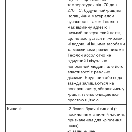
температурах від -70 до +
270 ° C, будучи найкращим
ізоляційним матеріалом
сучасності. Також Тефлон
має відмінну адгезію і
низький поверхневий натяг,
що не змочується ні жирами,
ні водою, ні іншими засобами
та можливими розчинниками.
Тефлон абсолютно не
відчутний і візуально
непомітний людині, але його
властивості є реально
дієвими. Бруд, пил або вода
завжди залишаються на
поверхні одягу, збираючись у
краплі, і легко очищаються
простою щіткою.
Кишені:
-2 бокові брючні кишені (з
посиленням в нижній частині,
призначеним для кріплення
ножа)
-2 задні кишені