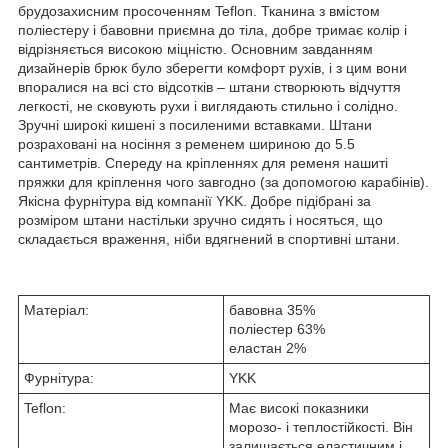
брудозахисним просоченням Teflon. Тканина з вмістом
поліестеру і бавовни приємна до тіла, добре тримає колір і
відрізняється високою міцністю. Основним завданням
дизайнерів брюк було зберегти комфорт рухів, і з цим вони
впоралися на всі сто відсотків – штани створюють відчуття
легкості, не сковують рухи і виглядають стильно і солідно.
Зручні широкі кишені з посиленими вставками. Штани
розраховані на носіння з ременем шириною до 5.5
сантиметрів. Спереду на кріпленнях для ременя нашиті
пряжки для кріплення чого завгодно (за допомогою карабінів).
Якісна фурнітура від компанії YKK. Добре підібрані за
розміром штани настільки зручно сидять і носяться, що
складається враження, ніби вдягнений в спортивні штани.
Матеріал:
бавовна 35%
поліестер 63%
еластан 2%
Фурнітура:
YKK
Teflon:
Має високі показники
морозо- і теплостійкості. Він
залишається еластичним і