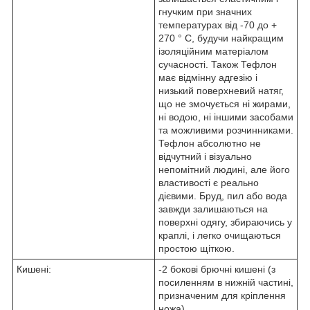
гнучким при значних
температурах від -70 до +
270 ° C, будучи найкращим
ізоляційним матеріалом
сучасності. Також Тефлон
має відмінну адгезію і
низький поверхневий натяг,
що не змочується ні жирами,
ні водою, ні іншими засобами
та можливими розчинниками.
Тефлон абсолютно не
відчутний і візуально
непомітний людині, але його
властивості є реально
дієвими. Бруд, пил або вода
завжди залишаються на
поверхні одягу, збираючись у
краплі, і легко очищаються
простою щіткою.
Кишені:
-2 бокові брючні кишені (з
посиленням в нижній частині,
призначеним для кріплення
ножа)