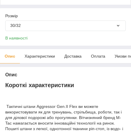
Розмір
30/32
В наявності
Опис
Характеристики
Доставка
Оплата
Умови п
Опис
Короткі характеристики
Тактичні штани Aggressor Gen.II Flex ви можете
використовувати як для тренувань, стрільбища, роботи, так і
для ділової подорожі або прогулянки. Вітчизняний бренд M-
Tac намагається вносити інноваційні технології на ринок.
Пошиті штани з легкої, однотонної тканини ріп-стоп, із водо- і