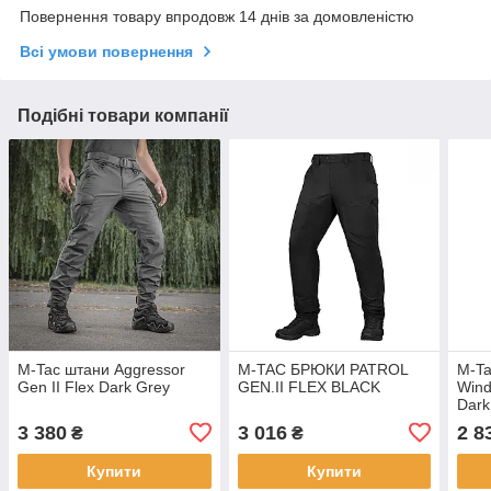
Повернення товару впродовж 14 днів за домовленістю
Всі умови повернення
Подібні товари компанії
M-Tac штани Aggressor
M-TAC БРЮКИ PATROL
M-Ta
Gen II Flex Dark Grey
GEN.II FLEX BLACK
Wind
Dark
3 380
3 016
2 8
₴
₴
Купити
Купити