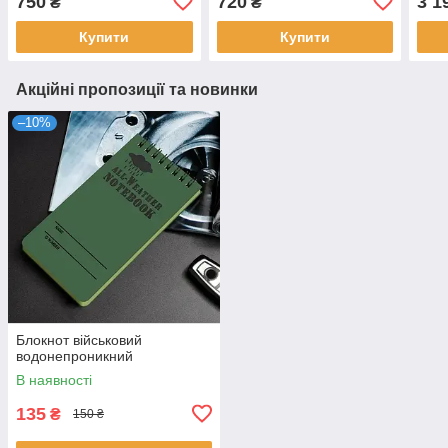
750
720
3 1
₴
₴
Купити
Купити
Акційні пропозиції та новинки
–10%
Блокнот військовий
водонепроникний
В наявності
135
₴
150 ₴