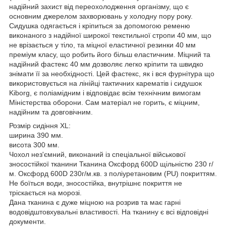
надійний захист від переохолодження організму, що є
основним джерелом захворювань у холодну пору року.
Сидушка одягається і кріпиться за допомогою ременю
виконаного з надійної широкої текстильної стропи 40 мм, що
не врізається у тіло, та міцної еластичної резинки 40 мм
преміум класу, що робить його більш еластичним. Міцний та
надійний фастекс 40 мм дозволяє легко кріпити та швидко
знімати її за необхідності. Цей фастекс, як і вся фурнітура що
використовується на лінійці тактичних карематів і сидушок
Kiborg, є поліамідним і відповідає всім технічним вимогам
Міністерства оборони. Сам матеріал не горить, є міцним,
надійним та довговічним.
Розмір сидіння XL:
ширина 390 мм.
висота 300 мм.
Чохол нез'ємний, виконаний із спеціальної військової
зносостійкої тканини Тканина Оксфорд 600D щільністю 230 г/
м. Оксфорд 600D 230г/м.кв. з поліуретановим (PU) покриттям.
Не боїться води, зносостійка, внутрішнє покриття не
тріскається на морозі.
Дана тканина є дуже міцною на розрив та має гарні
водовідштовхувальні властивості. На тканину є всі відповідні
документи.