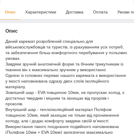
Опис
Характеристики
Доставка
Оплата
Умови п
Опис
Даний каремат розроблений спеціально для
військовослужбовців та туристів, із урахуванням усіх потреб,
та забезпечення більш комфортного перебування у польових
умовах.
Завдяки зручній анатомічній формі та бічним трикутникам із
тканини він є максимально зручним у використанні.
Однією із головних переваг нашого каремата є використання
у якості наповнювача одразу двох слоїв ізоляційного
матеріалу.
Зовнішній шар - EVA товщиною 10мм, не пропускає холод, є
достатньо твердим і міцним та захищає від прорізів і
проколів.
Внутрішній шар - теплоізоляційний матеріал Поліфом
товщиною 10мм, який захищає не тільки від проникнення
холоду, але і додає комфорту завдяки своїй м'якості.
Використання такого поєднання подвійного наповнювача
(Поліфом 10мм + EVA 10мм) запезпечує максимально