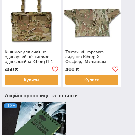
Килимок для сидіння
Тактичний каремат-
одинарний, п'ятиточка
сидушка Kiborg XL
односекційна Kiborg П-1
Оксфорд Мультикам
Оксфорд Мультикам
450
400
₴
₴
Купити
Купити
Акційні пропозиції та новинки
–10%