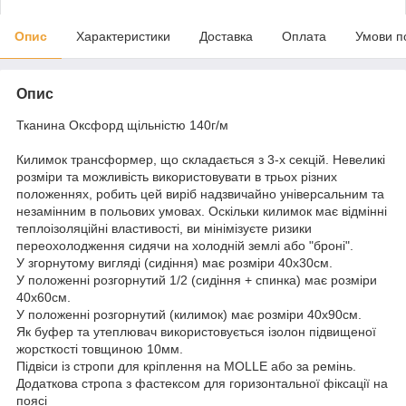
Опис
Характеристики
Доставка
Оплата
Умови п
Опис
Тканина Оксфорд щільністю 140г/м
Килимок трансформер, що складається з 3-х секцій. Невеликі
розміри та можливість використовувати в трьох різних
положеннях, робить цей виріб надзвичайно універсальним та
незамінним в польових умовах. Оскільки килимок має відмінні
теплоізоляційні властивості, ви мінімізуєте ризики
переохолодження сидячи на холодній землі або "броні".
У згорнутому вигляді (сидіння) має розміри 40х30см.
У положенні розгорнутий 1/2 (сидіння + спинка) має розміри
40х60см.
У положенні розгорнутий (килимок) має розміри 40х90см.
Як буфер та утеплювач використовується ізолон підвищеної
жорсткості товщиною 10мм.
Підвіси із стропи для кріплення на MOLLE або за ремінь.
Додаткова стропа з фастексом для горизонтальної фіксації на
поясі