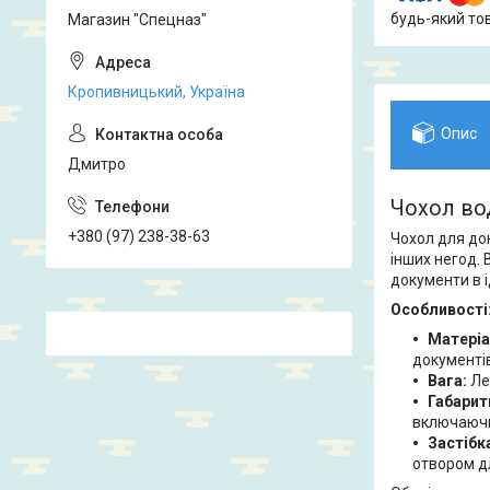
будь-який то
Магазин "Спецназ"
Кропивницький, Україна
Опис
Дмитро
Чохол во
+380 (97) 238-38-63
Чохол для док
інших негод.
документи в і
Особливості
Матеріа
документів
Вага:
Ле
Габарит
включаючи 
Застібк
отвором дл