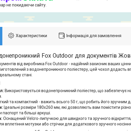
вар не покидаючи сайту.
Характеристики
Інформація для замовлення
донепроникний Fox Outdoor для документів Жов
ументів від виробника Fox Outdoor - надійний захисник ваших цінни
 Виготовлений з водонепроникного поліестеру, цей чохол додасть в
деальному стані.
:
л:
Використовується водонепроникний поліестер, що забезпечує н
.
гкий та компактний - важить всього 50 г, що робить його зручним 
и:
Ідеальні розміри 180x260 мм, які дозволяють вам помістити різно
паспорт та більші аркуші.
а:
Оснащений Velcro-липучкою для швидкого та зручного відкриття/
я вплетіння мотузки або стрічки для додаткового зручного носіння