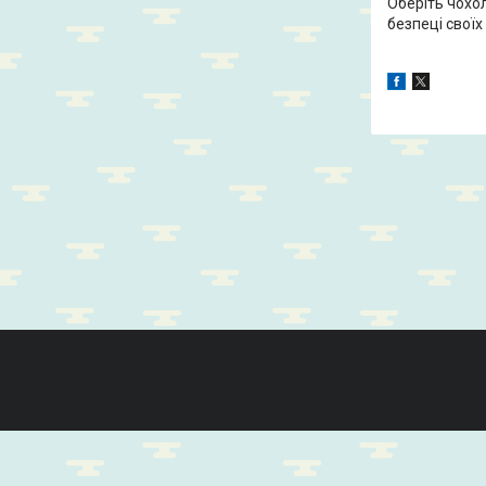
Оберіть чохо
безпеці своїх