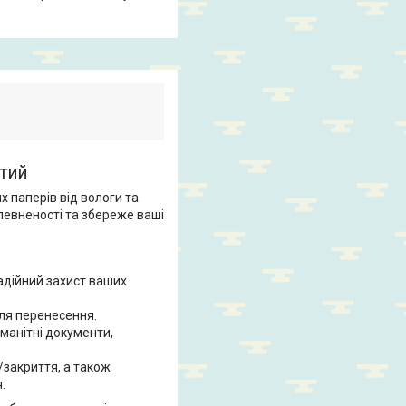
тий
х паперів від вологи та
певненості та збереже ваші
адійний захист ваших
для перенесення.
манітні документи,
закриття, а також
.