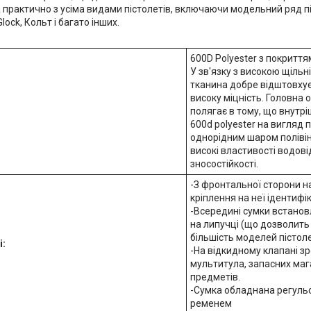
 практично з усіма видами пістолетів, включаючи модельний ряд пі
lock, Кольт і багато інших.
600D Polyester з покриття
У зв'язку з високою щільн
тканина добре відштовхує
високу міцність. Головна 
полягає в тому, що внутр
600d polyester на вигляд
однорідним шаром полівін
високі властивості водов
зносостійкості.
-З фронтальної сторони 
кріплення на неї ідентифік
-Всередині сумки встанов
на липучці (що дозволить
більшість моделей пістоле
і:
-На відкидному клапані зр
мультитула, запасних мага
предметів.
-Сумка обладнана регул
ременем