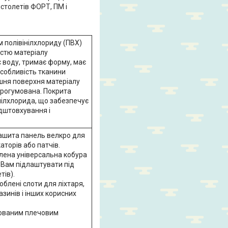
столетів ФОРТ, ПМ і
м полівінілхлориду (ПВХ)
істю матеріалу
 воду, тримає форму, має
особливість тканини
ішня поверхня матеріалу
 прогумована. Покрита
ілхлорида, що забезпечує
ідштовхування і
нашита панель велкро для
аторів або патчів.
лена універсальна кобура
 Вам підлаштувати під
тів).
облені слоти для ліхтаря,
зинів і інших корисних
ьованим плечовим