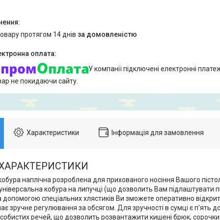
товару протягом 14 днів
за домовленістю
У компанії підключені електронні плате
вар не покидаючи сайту.
Характеристики
Інформація для замовлення
 ХАРАКТЕРИСТИКИ
кобура наплічна розроблена для прихованого носіння Вашого пісто
​універсальна кобура на липучці (що дозволить Вам підлаштувати п
За допомогою спеціальних хлястиків Ви зможете оперативно відкрити
ає зручне регулювання за обсягом. Для зручності в сумці є п'ять 
собистих речей, що дозволить розвантажити кишені брюк, сорочки 