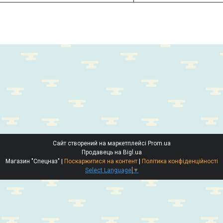
Сайт створений на маркетплейсі
Prom.ua
Продавець на Bigl.ua
Магазин "Спецназ" |
Поскаржитися на контент
|
Політика конфіденційності
Select Language
▼