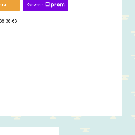
ити
Купити з
238-38-63