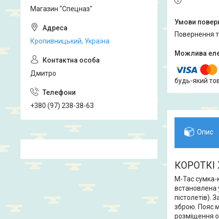
Магазин "Спецназ"
повернення 
Кропивницький, Україна
Дмитро
будь-який то
+380 (97) 238-38-63
Опис
КОРОТКІ
M-Tac сумка-
встановлена ​
пістолетів). 
зброю. Пояс м
розміщення о