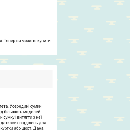
жі. Тепер ви можете купити
лета. Усередині сумки
ід більшість моделей
 сумку і витягти з неї
додаткових відділень для
куртки або шорт. Дана