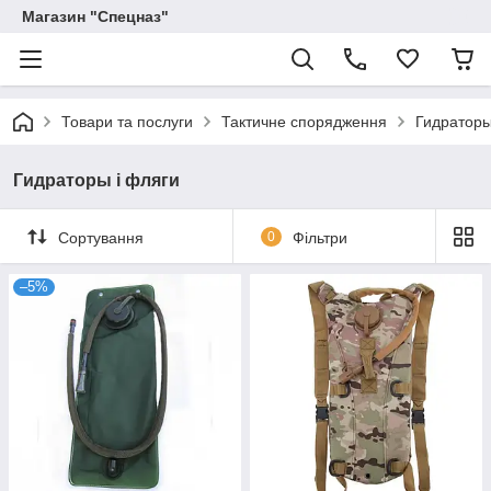
Магазин "Спецназ"
Товари та послуги
Тактичне спорядження
Гидраторы
Гидраторы і фляги
Сортування
0
Фільтри
–5%