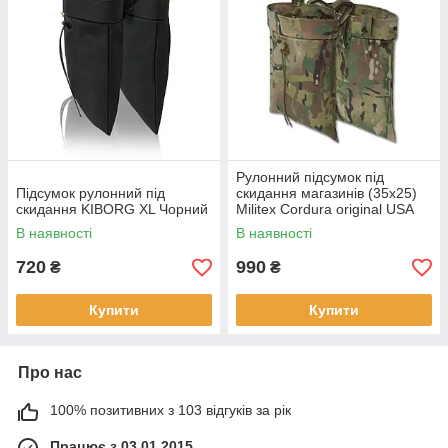
Рулонний підсумок під
Підсумок рулонний під
скидання магазинів (35х25)
скидання KIBORG XL Чорний
Militex Cordura original USA
Мультикам
В наявності
В наявності
720
990
₴
₴
Купити
Купити
Про нас
100% позитивних з 103 відгуків за рік
Працює з 03.01.2015